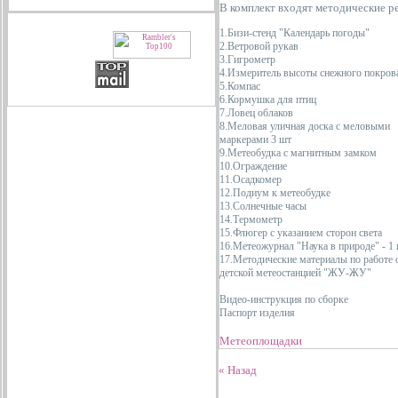
В комплект входят методические р
1.Бизи-стенд "Календарь погоды"
2.Ветровой рукав
3.Гигрометр
4.Измеритель высоты снежного покров
5.Компас
6.Кормушка для птиц
7.Ловец облаков
8.Меловая уличная доска с меловыми
маркерами 3 шт
9.Метеобудка с магнитным замком
10.Ограждение
11.Осадкомер
12.Подиум к метеобудке
13.Солнечные часы
14.Термометр
15.Флюгер с указанием сторон света
16.Метеожурнал "Наука в природе" - 1
17.Методические материалы по работе 
детской метеостанцией "ЖУ-ЖУ"
Видео-инструкция по сборке
Паспорт изделия
Метеоплощадки
« Назад