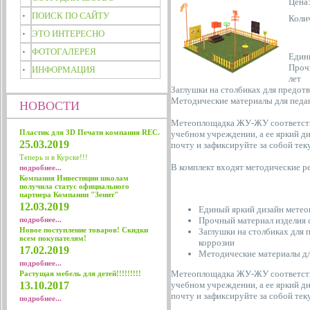
Цена
ПОИСК ПО САЙТУ
Коли
ЭТО ИНТЕРЕСНО
ФОТОГАЛЕРЕЯ
Един
Проч
ИНФОРМАЦИЯ
лет
Заглушки на столбиках для предот
Методические материалы для педа
НОВОСТИ
Метеоплощадка ЖУ-ЖУ соответств
Пластик для 3D Печати компания REC.
учебном учреждении, а ее яркий д
25.03.2019
почту и зафиксируйте за собой те
Теперь и в Курске!!!
В комплект входят методические р
подробнее...
Компания Инвестиции школам
получила статус официального
партнера Компании "Зенит"
12.03.2019
Единый яркий дизайн мете
подробнее...
Прочный материал изделия 
Новое поступление товаров! Скидки
Заглушки на столбиках для 
всем покупателям!
коррозии
17.02.2019
Методические материалы дл
подробнее...
Метеоплощадка ЖУ-ЖУ соответст
Растущая мебель для детей!!!!!!!!!
13.10.2017
учебном учреждении, а ее яркий д
почту и зафиксируйте за собой те
подробнее...