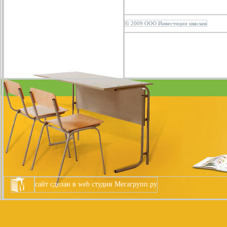
© 2009 ООО Инвестиции школам
сайт сделан в
web студии
Мегагрупп.ру